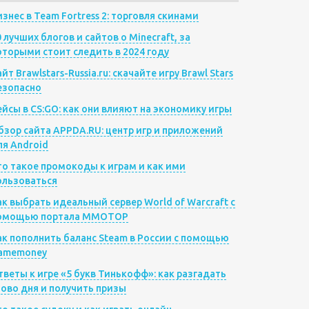
изнес в Team Fortress 2: торговля скинами
0 лучших блогов и сайтов о Minecraft, за
оторыми стоит следить в 2024 году
йт Brawlstars-Russia.ru: скачайте игру Brawl Stars
езопасно
ейсы в CS:GO: как они влияют на экономику игры
бзор сайта APPDA.RU: центр игр и приложений
ля Android
то такое промокоды к играм и как ими
ользоваться
ак выбрать идеальный сервер World of Warcraft с
омощью портала MMOTOP
ак пополнить баланс Steam в России с помощью
amemoney
тветы к игре «5 букв Тинькофф»: как разгадать
лово дня и получить призы