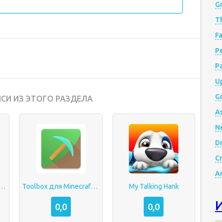
G
Th
Fa
Р
P
Up
Gr
СИ ИЗ ЭТОГО РАЗДЕЛА
A
N
D
Cr
A
 War — Dreadnought
Toolbox для Minecraft: PE
My Talking Hank
0,0
0,0