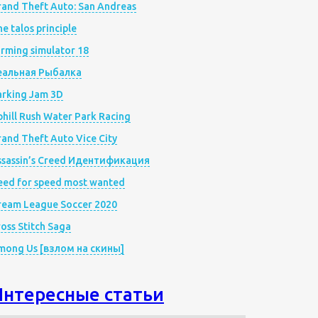
rand Theft Auto: San Andreas
e talos principle
rming simulator 18
еальная Рыбалка
arking Jam 3D
hill Rush Water Park Racing
and Theft Auto Vice City
ssassin’s Creed Идентификация
eed for speed most wanted
ream League Soccer 2020
oss Stitch Saga
mong Us [взлом на скины]
Интересные статьи