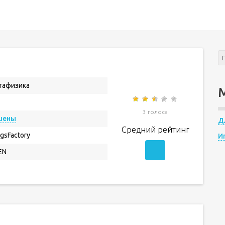
тафизика
3 голоса
шены
Д
Средний рейтинг
gsFactory
И
EN