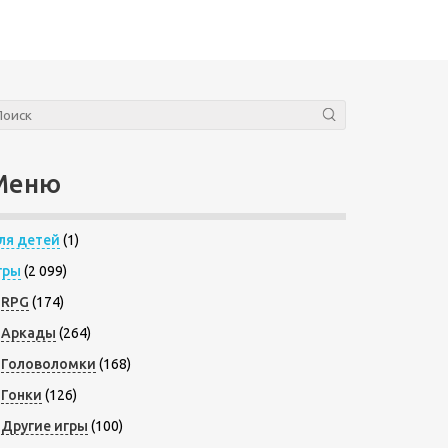
Меню
ля детей
(1)
гры
(2 099)
RPG
(174)
Аркады
(264)
Головоломки
(168)
Гонки
(126)
Другие игры
(100)