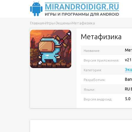
Главная
›
Игры
›
Экшены
›
Метафизика
Метафизика
Ме
Название:
v21
Версия приложения:
Эк
Категория:
Ban
Разработчик:
RU 
Языки:
5.0
Версия андроид: