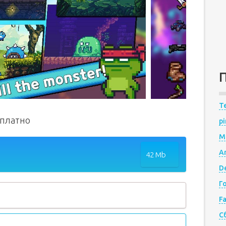
Te
сплатно
pi
M
A
42 Mb
De
Г
F
С