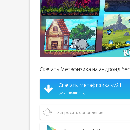
Скачать Метафизика на андроид бе
Скачать Метафизика vv21
(скачиваний: 0)
Запросить обновление