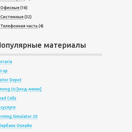
Офисные
(16)
Системные
(32)
Телефонная часть
(4)
Популярные материалы
rraria
n up
otor Depot
mong Us [мод-меню]
ad Cells
осуслуги
arming Simulator 20
бербанк Онлайн