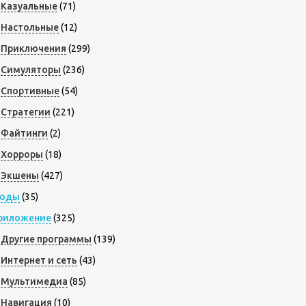
Казуальные
(71)
Настольные
(12)
Приключения
(299)
Симуляторы
(236)
Спортивные
(54)
Стратегии
(221)
Файтинги
(2)
Хорроры
(18)
Экшены
(427)
оды
(35)
риложение
(325)
Другие программы
(139)
Интернет и сеть
(43)
Мультимедиа
(85)
Навигация
(10)