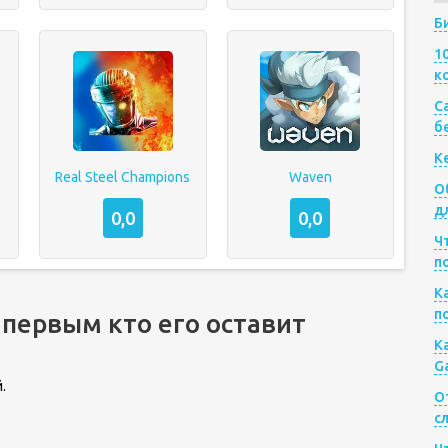
Б
1
к
Са
б
К
Real Steel Champions
Waven
О
д
0,0
0,0
Ч
п
К
п
 первым кто его оставит
К
G
.
О
с