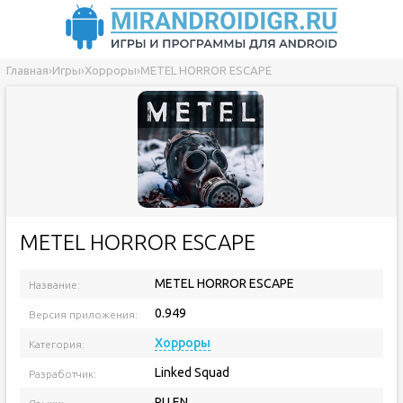
Главная
›
Игры
›
Хорроры
›
METEL HORROR ESCAPE
METEL HORROR ESCAPE
METEL HORROR ESCAPE
Название:
0.949
Версия приложения:
Хорроры
Категория:
Linked Squad
Разработчик:
RU EN