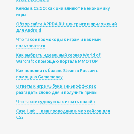
Кейсы в CS:GO: как они влияют на экономику
игры
Обзор сайта APPDA.RU: центр игр и приложений
для Android
Что такое промокоды к играм и как ими
пользоваться
Как выбрать идеальный сервер World of
Warcraft с помощью портала MMOTOP
Как пополнить баланс Steam в России с
помощью Gamemoney
Ответы к игре «5 букв Тинькофф»: как
разгадать слово дня и получить призы
Что такое судоку и как играть онлайн
CaseHunt — ваш проводник в мир кейсов для
CS2