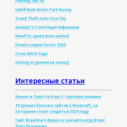
Parking Jam 3D
Uphill Rush Water Park Racing
Grand Theft Auto Vice City
Assassin’s Creed Идентификация
Need for speed most wanted
Dream League Soccer 2020
Cross Stitch Saga
Among Us [взлом на скины]
Интересные статьи
Бизнес в Team Fortress 2: торговля скинами
10 лучших блогов и сайтов о Minecraft, за
которыми стоит следить в 2024 году
Сайт Brawlstars-Russia.ru: скачайте игру Brawl
Stars безопасно