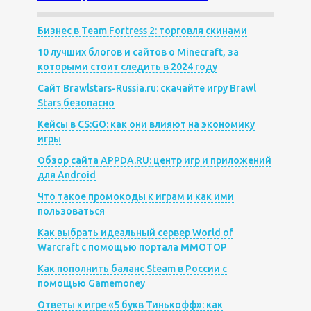
Бизнес в Team Fortress 2: торговля скинами
10 лучших блогов и сайтов о Minecraft, за
которыми стоит следить в 2024 году
Сайт Brawlstars-Russia.ru: скачайте игру Brawl
Stars безопасно
Кейсы в CS:GO: как они влияют на экономику
игры
Обзор сайта APPDA.RU: центр игр и приложений
для Android
Что такое промокоды к играм и как ими
пользоваться
Как выбрать идеальный сервер World of
Warcraft с помощью портала MMOTOP
Как пополнить баланс Steam в России с
помощью Gamemoney
Ответы к игре «5 букв Тинькофф»: как