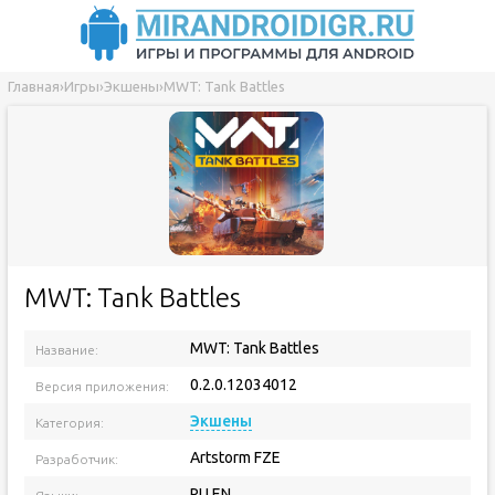
Главная
›
Игры
›
Экшены
›
MWT: Tank Battles
MWT: Tank Battles
MWT: Tank Battles
Название:
0.2.0.12034012
Версия приложения:
Экшены
Категория:
Artstorm FZE
Разработчик:
RU EN