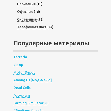
Навигация
(10)
Офисные
(16)
Системные
(32)
Телефонная часть
(4)
Популярные материалы
Terraria
pin up
Motor Depot
Among Us [мод-меню]
Dead Cells
Госуслуги
Farming Simulator 20
Сбербанк Онлайн