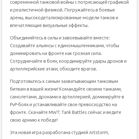
современной танковой войны с потрясающей графикой
и реалистичной физикой. Погружайтесь в боевые
арены, высокодетализированные модели танков и
впечатляющие визуальные эффекты.
Объединяйтесь в силы и завоевывайте вместе:
Создавайте альянсы с единомышленниками, чтобы
доминировать на фронте как грозная сила.
Сотрудничайте в боях, координируйте удары дронов и
артиллерийские атаки, обходите врагов.
Подготовьтесь к самым захватывающим танковым
битвам в вашей жизни! Командуйте своими танками,
самолетами, дронами и артиллерией, доминируйте в
PvP-боях и устанавливайте свое превосходство на
фронте. Скачайте MWT: Tank Battles сейчас и ведите
свою армию к победе!
Эта новая игра разработана студией Artstorm,