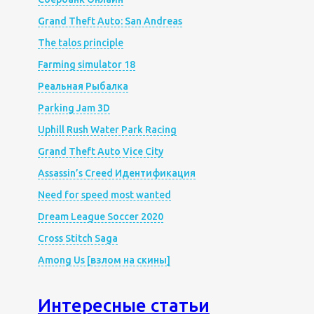
Grand Theft Auto: San Andreas
The talos principle
Farming simulator 18
Реальная Рыбалка
Parking Jam 3D
Uphill Rush Water Park Racing
Grand Theft Auto Vice City
Assassin’s Creed Идентификация
Need for speed most wanted
Dream League Soccer 2020
Cross Stitch Saga
Among Us [взлом на скины]
Интересные статьи