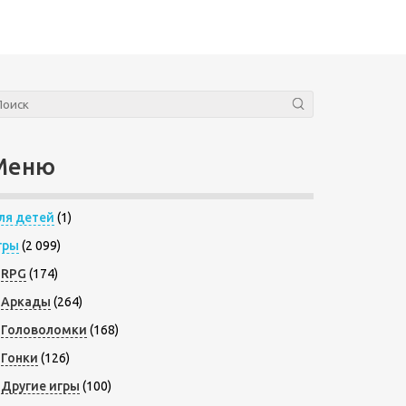
Меню
ля детей
(1)
гры
(2 099)
RPG
(174)
Аркады
(264)
Головоломки
(168)
Гонки
(126)
Другие игры
(100)