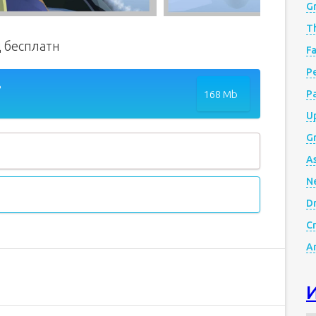
G
Th
д бесплатн
Fa
Р
8
168 Mb
P
Up
Gr
A
N
D
Cr
A