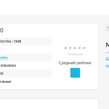
40
 On Fire : 1940
0 голосов
шены
Д
Средний рейтинг
-Industries
И
EN
 и выше