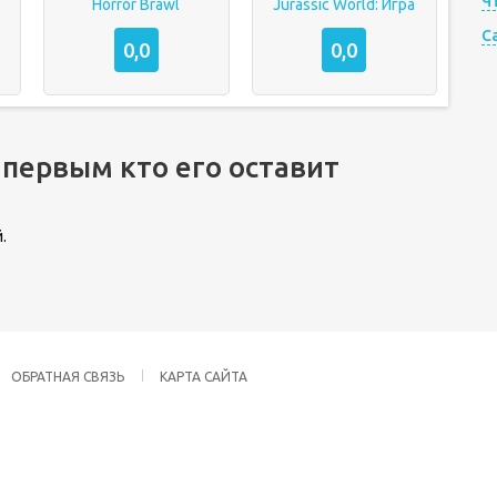
Ч
Horror Brawl
Jurassic World: Игра
C
0,0
0,0
 первым кто его оставит
.
ОБРАТНАЯ СВЯЗЬ
КАРТА САЙТА