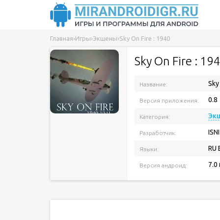
Главная
›
Игры
›
Экшены
›
Sky On Fire : 1940
Sky On Fire : 19
Sky
Название:
0.8
Версия приложения:
Эк
Категория:
ISNI
Разработчик:
RU 
Языки:
7.0
Версия андроид: