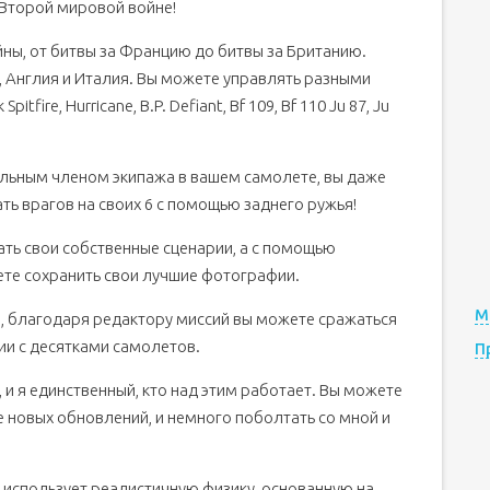
о Второй мировой войне!
ны, от битвы за Францию ​​до битвы за Британию.
, Англия и Италия. Вы можете управлять разными
fire, Hurricane, B.P. Defiant, Bf 109, Bf 110 Ju 87, Ju
ельным членом экипажа в вашем самолете, вы даже
ть врагов на своих 6 с помощью заднего ружья!
ать свои собственные сценарии, а с помощью
те сохранить свои лучшие фотографии.
М
, благодаря редактору миссий вы можете сражаться
ии с десятками самолетов.
П
 и я единственный, кто над этим работает. Вы можете
се новых обновлений, и немного поболтать со мной и
ра использует реалистичную физику, основанную на