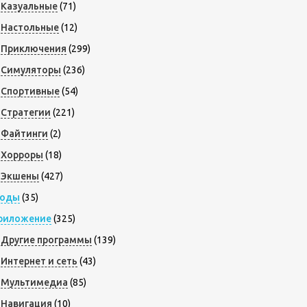
Казуальные
(71)
Настольные
(12)
Приключения
(299)
Симуляторы
(236)
Спортивные
(54)
Стратегии
(221)
Файтинги
(2)
Хорроры
(18)
Экшены
(427)
оды
(35)
риложение
(325)
Другие программы
(139)
Интернет и сеть
(43)
Мультимедиа
(85)
Навигация
(10)