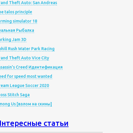
rand Theft Auto: San Andreas
e talos principle
rming simulator 18
еальная Рыбалка
arking Jam 3D
hill Rush Water Park Racing
and Theft Auto Vice City
ssassin’s Creed Идентификация
eed for speed most wanted
ream League Soccer 2020
oss Stitch Saga
mong Us [взлом на скины]
Интересные статьи