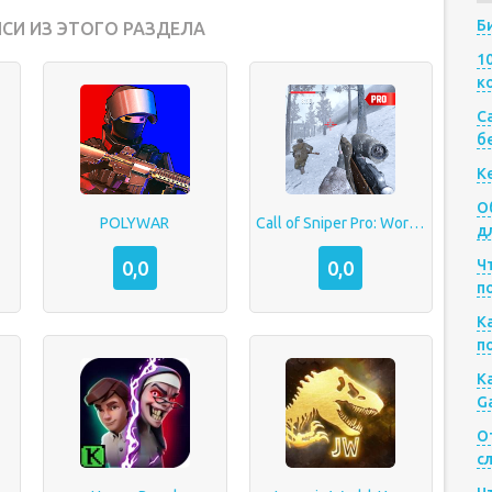
Б
СИ ИЗ ЭТОГО РАЗДЕЛА
1
к
Са
б
К
О
POLYWAR
Call of Sniper Pro: World War 2
д
Ч
0,0
0,0
п
К
п
К
G
О
с