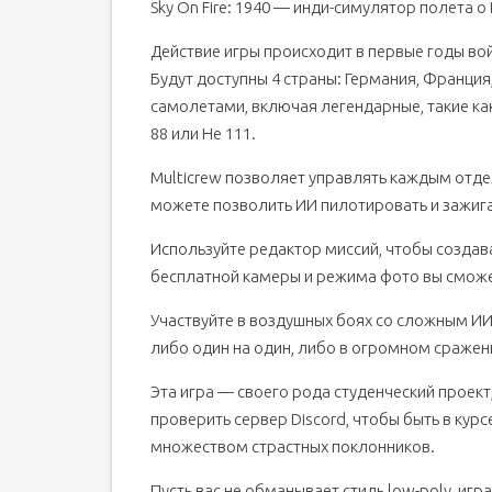
Sky On Fire: 1940 — инди-симулятор полета 
Действие игры происходит в первые годы вой
Будут доступны 4 страны: Германия, Франция
самолетами, включая легендарные, такие как Spit
88 или He 111.
Multicrew позволяет управлять каждым отд
можете позволить ИИ пилотировать и зажига
Используйте редактор миссий, чтобы создав
бесплатной камеры и режима фото вы сможе
Участвуйте в воздушных боях со сложным ИИ
либо один на один, либо в огромном сражен
Эта игра — своего рода студенческий проект,
проверить сервер Discord, чтобы быть в кур
множеством страстных поклонников.
Пусть вас не обманывает стиль low-poly, иг