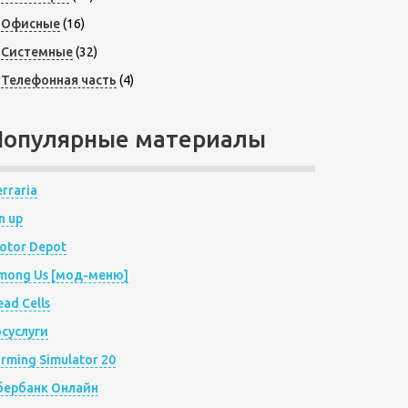
Офисные
(16)
Системные
(32)
Телефонная часть
(4)
Популярные материалы
rraria
n up
otor Depot
mong Us [мод-меню]
ad Cells
осуслуги
arming Simulator 20
бербанк Онлайн