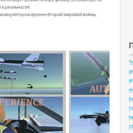
к реальности!
иасимулятором времен Второй мировой войны,
Te
pi
M
A
De
Г
F
С