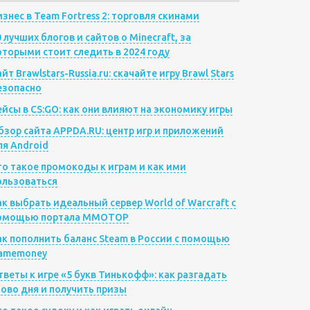
изнес в Team Fortress 2: торговля скинами
0 лучших блогов и сайтов о Minecraft, за
оторыми стоит следить в 2024 году
йт Brawlstars-Russia.ru: скачайте игру Brawl Stars
езопасно
ейсы в CS:GO: как они влияют на экономику игры
бзор сайта APPDA.RU: центр игр и приложений
ля Android
то такое промокоды к играм и как ими
ользоваться
ак выбрать идеальный сервер World of Warcraft с
омощью портала MMOTOP
ак пополнить баланс Steam в России с помощью
amemoney
тветы к игре «5 букв Тинькофф»: как разгадать
лово дня и получить призы