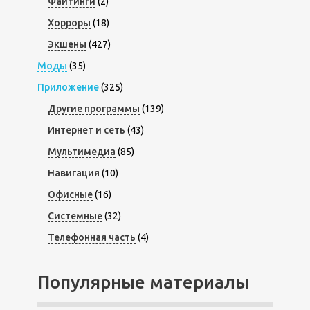
Файтинги
(2)
Хорроры
(18)
Экшены
(427)
Моды
(35)
Приложение
(325)
Другие программы
(139)
Интернет и сеть
(43)
Мультимедиа
(85)
Навигация
(10)
Офисные
(16)
Системные
(32)
Телефонная часть
(4)
Популярные материалы