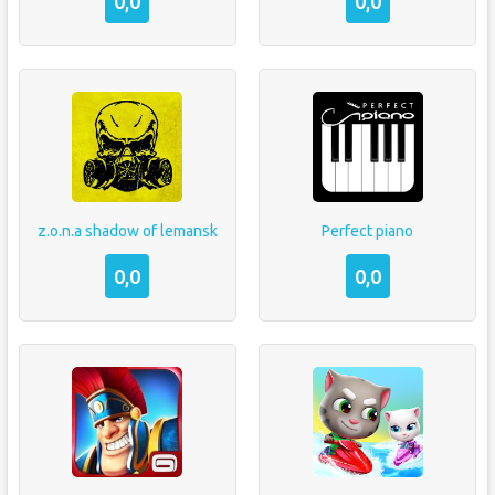
0,0
0,0
z.o.n.a shadow of lemansk
Perfect piano
0,0
0,0