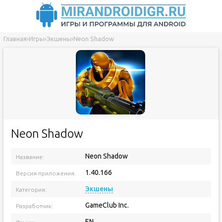
Главная
›
Игры
›
Экшены
›
Neon Shadow
Neon Shadow
Neon Shadow
Название:
1.40.166
Версия приложения:
Экшены
Категория:
GameClub Inc.
Разработчик:
EN