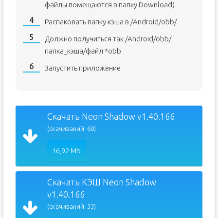
файлы помещаются в папку Download)
Распаковать папку кэша в /Android/obb/
Должно получиться так /Android/obb/
папка_кэша/файл *obb
Запустить приложение
Скачать Neon Shadow v1.40.166
(скачиваний: 60)
16,92 Mb
Скачать КЭШ Neon Shadow
v1.40.166
(скачиваний: 33)