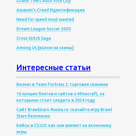
Grand Theft Auto Vice City
Assassin’s Creed Идентификация
Need for speed most wanted
Dream League Soccer 2020
Cross Stitch Saga
Among Us [взлом на скины]
Интересные статьи
Бизнес в Team Fortress 2: торговля скинами
10 лучших блогов и сайтов о Minecraft, за
которыми стоит следить в 2024 году
Сайт Brawlstars-Russia.ru: скачайте игру Brawl
Stars безопасно
Кейсы в CS:GO: как они влияют на экономику
игры