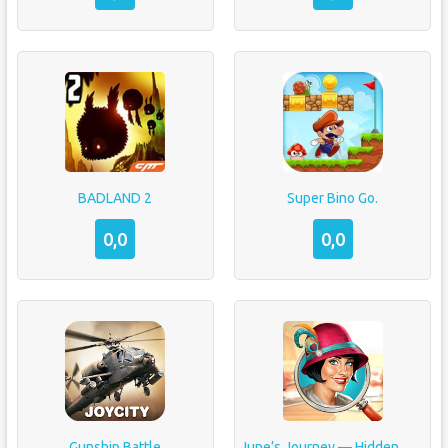
BADLAND 2
Super Bino Go.
0,0
0,0
Gunship Battle
June’s Journey — Hidden Object