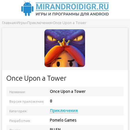
Главная
›
Игры
›
Приключения
›
Once Upon a Tower
Once Upon a Tower
Once Upon a Tower
Название:
8
Версия приложения:
Приключения
Категория:
Pomelo Games
Разработчик:
RU EN