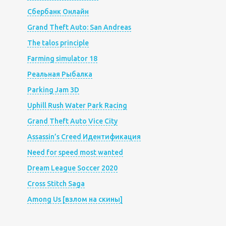
Сбербанк Онлайн
Grand Theft Auto: San Andreas
The talos principle
Farming simulator 18
Реальная Рыбалка
Parking Jam 3D
Uphill Rush Water Park Racing
Grand Theft Auto Vice City
Assassin’s Creed Идентификация
Need for speed most wanted
Dream League Soccer 2020
Cross Stitch Saga
Among Us [взлом на скины]