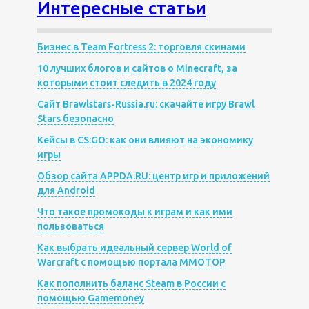
Интересные статьи
Бизнес в Team Fortress 2: торговля скинами
10 лучших блогов и сайтов о Minecraft, за
которыми стоит следить в 2024 году
Сайт Brawlstars-Russia.ru: скачайте игру Brawl
Stars безопасно
Кейсы в CS:GO: как они влияют на экономику
игры
Обзор сайта APPDA.RU: центр игр и приложений
для Android
Что такое промокоды к играм и как ими
пользоваться
Как выбрать идеальный сервер World of
Warcraft с помощью портала MMOTOP
Как пополнить баланс Steam в России с
помощью Gamemoney