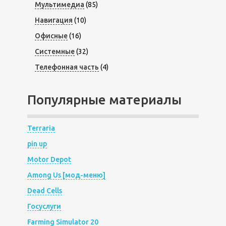
Мультимедиа
(85)
Навигация
(10)
Офисные
(16)
Системные
(32)
Телефонная часть
(4)
Популярные материалы
Terraria
pin up
Motor Depot
Among Us [мод-меню]
Dead Cells
Госуслуги
Farming Simulator 20