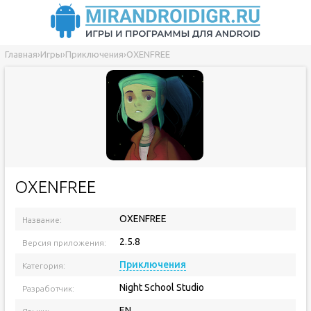
Главная
›
Игры
›
Приключения
›
OXENFREE
OXENFREE
OXENFREE
Название:
2.5.8
Версия приложения:
Приключения
Категория:
Night School Studio
Разработчик:
EN