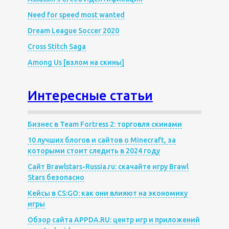
Need for speed most wanted
Dream League Soccer 2020
Cross Stitch Saga
Among Us [взлом на скины]
Интересные статьи
Бизнес в Team Fortress 2: торговля скинами
10 лучших блогов и сайтов о Minecraft, за
которыми стоит следить в 2024 году
Сайт Brawlstars-Russia.ru: скачайте игру Brawl
Stars безопасно
Кейсы в CS:GO: как они влияют на экономику
игры
Обзор сайта APPDA.RU: центр игр и приложений