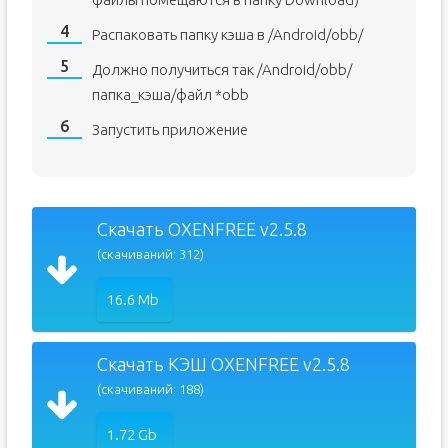
Распаковать папку кэша в /Android/obb/
Должно получиться так /Android/obb/
папка_кэша/файл *obb
Запустить приложение
Скачать OXENFREE v2.5.8
(скачиваний: 312)
16.6 Mb
Скачать КЭШ OXENFREE v2.5.8
(скачиваний: 188)
1.72 Gb