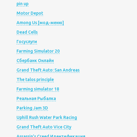
pin up
Motor Depot
Among Us [мод-меню]
Dead Cells
Госуслуги
Farming Simulator 20
Сбербанк Онлайн
Grand Theft Auto: San Andreas
The talos principle
Farming simulator 18
Реальная Рыбалка
Parking Jam 3D
Uphill Rush Water Park Racing
Grand Theft Auto Vice City
Assassin’s Creed Идентификация