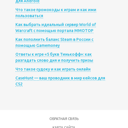
для Android
Что такое промокоды к играм и как ими
пользоваться
Как выбрать идеальный сервер World of
Warcraft с помощью портала MMOTOP
Как пополнить баланс Steam в России с
помощью Gamemoney
Ответы к игре «5 букв Тинькофф»: как
разгадать слово дня и получить призы
Что такое судоку и как играть онлайн
CaseHunt — ваш проводник в мир кейсов для
CS2
ОБРАТНАЯ СВЯЗЬ
КАРТА САЙТА