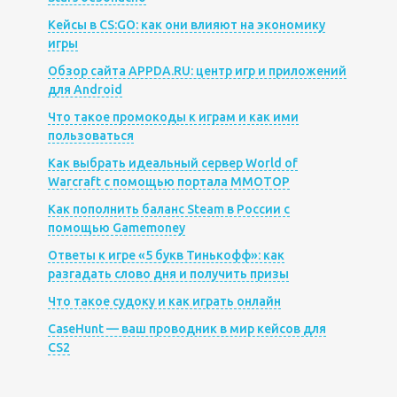
Кейсы в CS:GO: как они влияют на экономику
игры
Обзор сайта APPDA.RU: центр игр и приложений
для Android
Что такое промокоды к играм и как ими
пользоваться
Как выбрать идеальный сервер World of
Warcraft с помощью портала MMOTOP
Как пополнить баланс Steam в России с
помощью Gamemoney
Ответы к игре «5 букв Тинькофф»: как
разгадать слово дня и получить призы
Что такое судоку и как играть онлайн
CaseHunt — ваш проводник в мир кейсов для
CS2