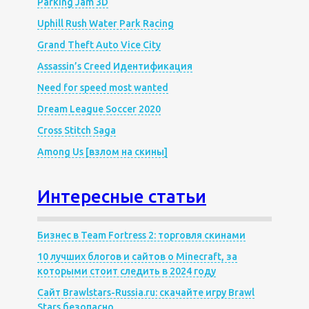
Parking Jam 3D
Uphill Rush Water Park Racing
Grand Theft Auto Vice City
Assassin’s Creed Идентификация
Need for speed most wanted
Dream League Soccer 2020
Cross Stitch Saga
Among Us [взлом на скины]
Интересные статьи
Бизнес в Team Fortress 2: торговля скинами
10 лучших блогов и сайтов о Minecraft, за
которыми стоит следить в 2024 году
Сайт Brawlstars-Russia.ru: скачайте игру Brawl
Stars безопасно