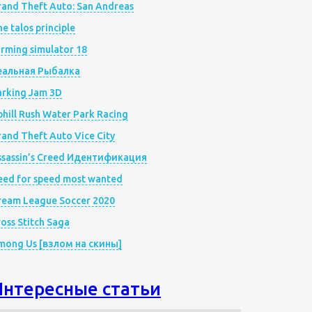
rand Theft Auto: San Andreas
e talos principle
rming simulator 18
еальная Рыбалка
arking Jam 3D
hill Rush Water Park Racing
and Theft Auto Vice City
ssassin’s Creed Идентификация
eed for speed most wanted
ream League Soccer 2020
oss Stitch Saga
mong Us [взлом на скины]
Интересные статьи