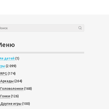
Меню
ля детей
(1)
гры
(2 099)
RPG
(174)
Аркады
(264)
Головоломки
(168)
Гонки
(126)
Другие игры
(100)