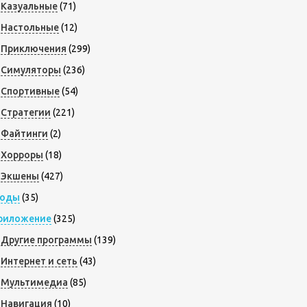
Казуальные
(71)
Настольные
(12)
Приключения
(299)
Симуляторы
(236)
Спортивные
(54)
Стратегии
(221)
Файтинги
(2)
Хорроры
(18)
Экшены
(427)
оды
(35)
риложение
(325)
Другие программы
(139)
Интернет и сеть
(43)
Мультимедиа
(85)
Навигация
(10)