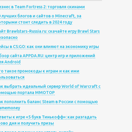
изнес в Team Fortress 2: торговля скинами
0 лучших блогов и сайтов о Minecraft, за
оторыми стоит следить в 2024 году
йт Brawlstars-Russia.ru: скачайте игру Brawl Stars
езопасно
ейсы в CS:GO: как они влияют на экономику игры
бзор сайта APPDA.RU: центр игр и приложений
ля Android
то такое промокоды к играм и как ими
ользоваться
ак выбрать идеальный сервер World of Warcraft с
омощью портала MMOTOP
ак пополнить баланс Steam в России с помощью
amemoney
тветы к игре «5 букв Тинькофф»: как разгадать
лово дня и получить призы