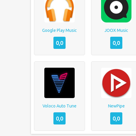
Google Play Music
JOOX Music
0,0
0,0
Voloco Auto Tune
NewPipe
0,0
0,0