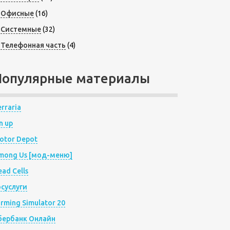
Офисные
(16)
Системные
(32)
Телефонная часть
(4)
Популярные материалы
rraria
n up
otor Depot
mong Us [мод-меню]
ad Cells
осуслуги
arming Simulator 20
бербанк Онлайн