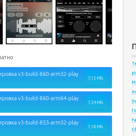
латно
Te
pi
ровка v3-build-860-arm32-play
7,12 Mb
M
A
ровка v3-build-860-arm64-play
De
7,24 Mb
Г
F
ровка v3-build-853-arm32-play
7,18 Mb
С