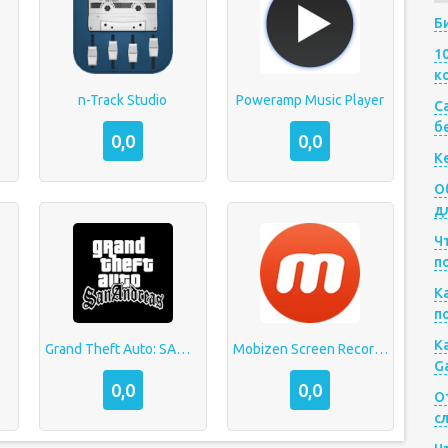
Б
1
к
n-Track Studio
Poweramp Music Player
Са
б
0,0
0,0
К
О
д
Ч
п
К
п
К
Grand Theft Auto: SAMP от Mordor RP
Mobizen Screen Recorder
G
0,0
0,0
О
с