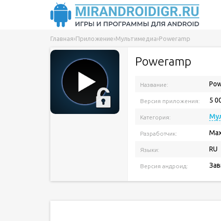
Главная
›
Приложение
›
Мультимедиа
›
Poweramp
Poweramp
Po
Название:
5 0
Версия приложения:
Му
Категория:
Ma
Разработчик:
RU
Языки:
Зав
Версия андроид: