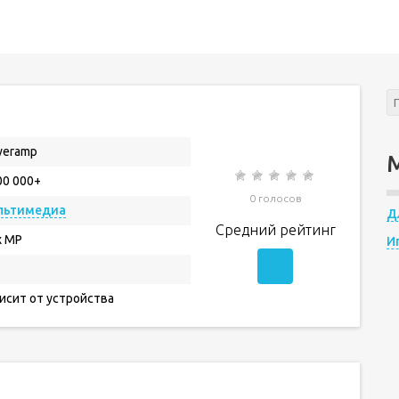
weramp
00 000+
0 голосов
льтимедиа
Д
Средний рейтинг
x MP
И
исит от устройства