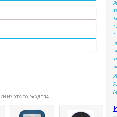
G
Th
Fa
Р
P
Up
Gr
A
N
D
Cr
A
СИ ИЗ ЭТОГО РАЗДЕЛА