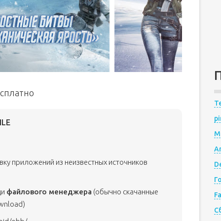
есплатно
Te
pi
ILE
M
A
овку приложений из неизвестных источников
De
Г
щи
файлового менеджера
(обычно скачанные
F
wnload)
С