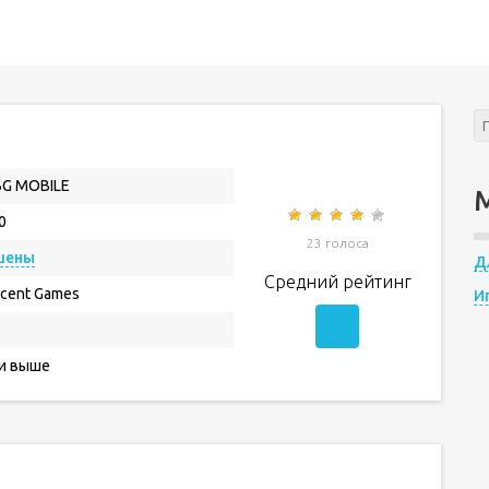
G MOBILE
0
23 голоса
шены
Д
Средний рейтинг
cent Games
И
 и выше