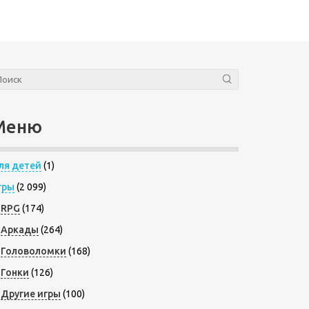
Меню
ля детей
(1)
гры
(2 099)
RPG
(174)
Аркады
(264)
Головоломки
(168)
Гонки
(126)
Другие игры
(100)