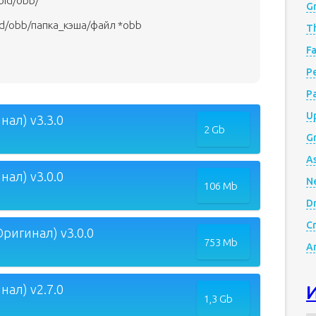
oid/obb/
G
id/obb/папка_кэша/файл *obb
Th
Fa
Р
P
Up
ал) v3.3.0
2 Gb
Gr
A
ал) v3.0.0
N
106 Mb
D
Cr
ригинал) v3.0.0
753 Mb
A
ал) v2.7.0
1,3 Gb