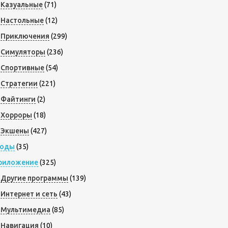
Казуальные
(71)
Настольные
(12)
Приключения
(299)
Симуляторы
(236)
Спортивные
(54)
Стратегии
(221)
Файтинги
(2)
Хорроры
(18)
Экшены
(427)
оды
(35)
риложение
(325)
Другие программы
(139)
Интернет и сеть
(43)
Мультимедиа
(85)
Навигация
(10)