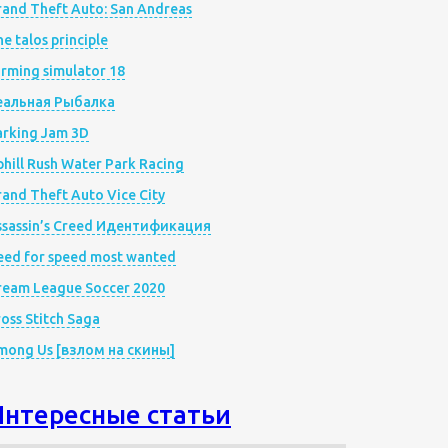
rand Theft Auto: San Andreas
e talos principle
rming simulator 18
еальная Рыбалка
arking Jam 3D
hill Rush Water Park Racing
and Theft Auto Vice City
ssassin’s Creed Идентификация
eed for speed most wanted
ream League Soccer 2020
oss Stitch Saga
mong Us [взлом на скины]
Интересные статьи