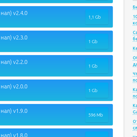
Б
ал) v2.4.0
1
1,1 Gb
к
Са
ал) v2.3.0
б
1 Gb
К
О
ал) v2.2.0
д
1 Gb
Ч
п
ал) v2.0.0
К
1 Gb
п
К
ал) v1.9.0
G
596 Mb
О
с
ал) v1.8.0