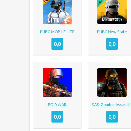
PUBG MOBILE LITE
PUBG New State
0,0
0,0
POLYWAR
SAS: Zombie Assault 
0,0
0,0