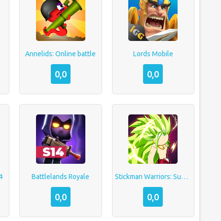
Annelids: Online battle
Lords Mobile
0,0
0,0
4
Battlelands Royale
Stickman Warriors: Super Dragon Shadow Fight
0,0
0,0