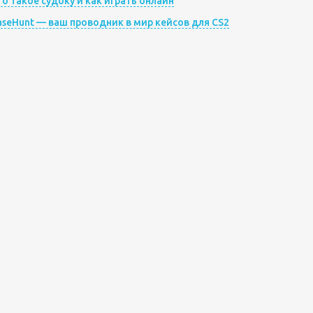
то такое судоку и как играть онлайн
aseHunt — ваш проводник в мир кейсов для CS2