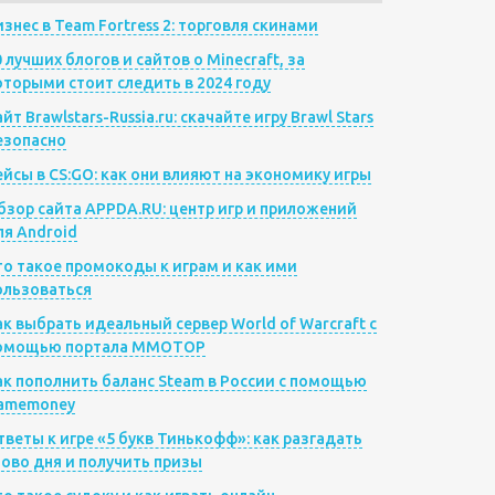
изнес в Team Fortress 2: торговля скинами
0 лучших блогов и сайтов о Minecraft, за
оторыми стоит следить в 2024 году
йт Brawlstars-Russia.ru: скачайте игру Brawl Stars
езопасно
ейсы в CS:GO: как они влияют на экономику игры
бзор сайта APPDA.RU: центр игр и приложений
ля Android
то такое промокоды к играм и как ими
ользоваться
ак выбрать идеальный сервер World of Warcraft с
омощью портала MMOTOP
ак пополнить баланс Steam в России с помощью
amemoney
тветы к игре «5 букв Тинькофф»: как разгадать
лово дня и получить призы