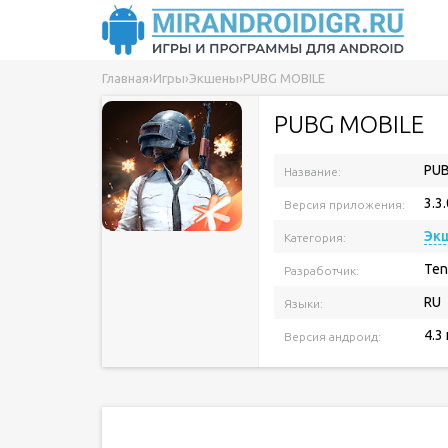
Главная
›
Игры
›
Экшены
›
PUBG MOBILE
PUBG MOBILE
PUB
Название:
3.3.
Версия приложения:
Эк
Категория:
Ten
Разработчик:
RU
Языки:
4.3
Версия андроид: