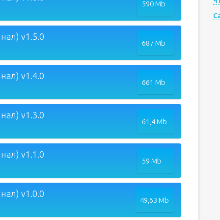
Ч
590 Mb
C
ал) v1.5.0
687 Mb
ал) v1.4.0
661 Mb
ал) v1.3.0
61,4 Mb
ал) v1.1.0
59 Mb
ал) v1.0.0
49,63 Mb