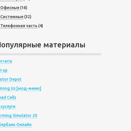
Офисные
(16)
Системные
(32)
Телефонная часть
(4)
Популярные материалы
rraria
n up
otor Depot
mong Us [мод-меню]
ad Cells
осуслуги
arming Simulator 20
бербанк Онлайн