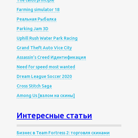
The talos principle
Farming simulator 18
Реальная Рыбалка
Parking Jam 3D
Uphill Rush Water Park Racing
Grand Theft Auto Vice City
Assassin’s Creed Идентификация
Need for speed most wanted
Dream League Soccer 2020
Cross Stitch Saga
Among Us [взлом на скины]
Интересные статьи
Бизнес в Team Fortress 2: торговля скинами