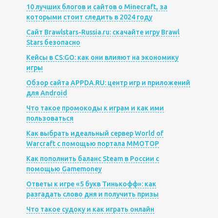
10 лучших блогов и сайтов о Minecraft, за
которыми стоит следить в 2024 году
Сайт Brawlstars-Russia.ru: скачайте игру Brawl
Stars безопасно
Кейсы в CS:GO: как они влияют на экономику
игры
Обзор сайта APPDA.RU: центр игр и приложений
для Android
Что такое промокоды к играм и как ими
пользоваться
Как выбрать идеальный сервер World of
Warcraft с помощью портала MMOTOP
Как пополнить баланс Steam в России с
помощью Gamemoney
Ответы к игре «5 букв Тинькофф»: как
разгадать слово дня и получить призы
Что такое судоку и как играть онлайн