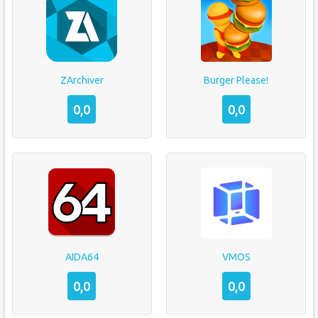
ZArchiver
Burger Please!
0,0
0,0
AIDA64
VMOS
0,0
0,0