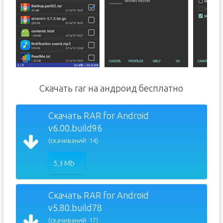
Скачать rar на андроид бесплатно
Скачать RAR for Android
v6.00.build96
(скачиваний: 14)
5,3 Mb
Скачать RAR for Android
v5.80.build78
(скачиваний: 17)