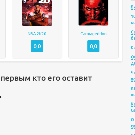
Б
1
к
Са
NBA 2K20
Carmageddon
б
0,0
0,0
К
О
д
Ч
 первым кто его оставит
п
К
п
.
К
G
О
с