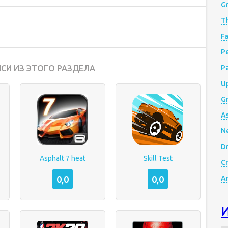
G
Th
Fa
Р
СИ ИЗ ЭТОГО РАЗДЕЛА
P
Up
Gr
A
N
D
Asphalt 7 heat
Skill Test
Cr
0,0
0,0
A