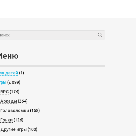
Меню
ля детей
(1)
гры
(2 099)
RPG
(174)
Аркады
(264)
Головоломки
(168)
Гонки
(126)
Другие игры
(100)