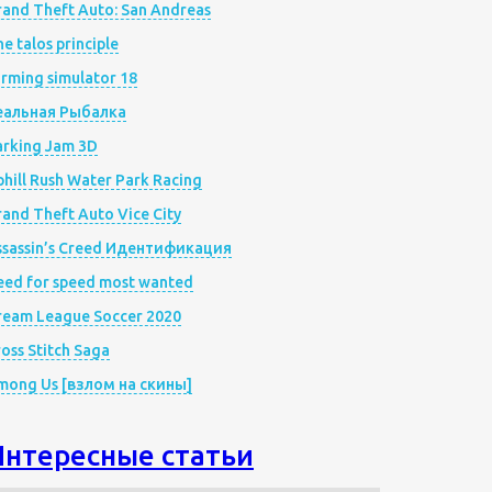
rand Theft Auto: San Andreas
e talos principle
rming simulator 18
еальная Рыбалка
arking Jam 3D
hill Rush Water Park Racing
and Theft Auto Vice City
ssassin’s Creed Идентификация
eed for speed most wanted
ream League Soccer 2020
oss Stitch Saga
mong Us [взлом на скины]
Интересные статьи