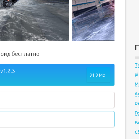
дроид бесплатно
Te
v1.2.3
pi
91,9 Mb
M
A
De
Г
F
С