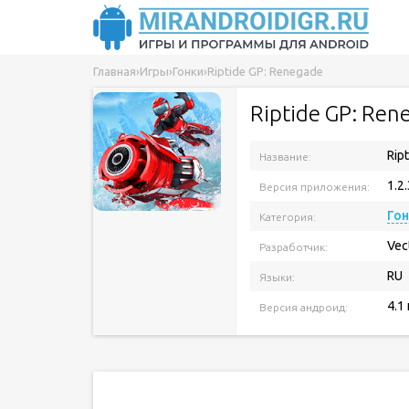
Главная
›
Игры
›
Гонки
›
Riptide GP: Renegade
Riptide GP: Ren
Rip
Название:
1.2.
Версия приложения:
Го
Категория:
Vec
Разработчик:
RU
Языки:
4.1
Версия андроид: