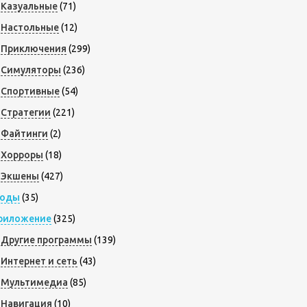
Казуальные
(71)
Настольные
(12)
Приключения
(299)
Симуляторы
(236)
Спортивные
(54)
Стратегии
(221)
Файтинги
(2)
Хорроры
(18)
Экшены
(427)
оды
(35)
риложение
(325)
Другие программы
(139)
Интернет и сеть
(43)
Мультимедиа
(85)
Навигация
(10)