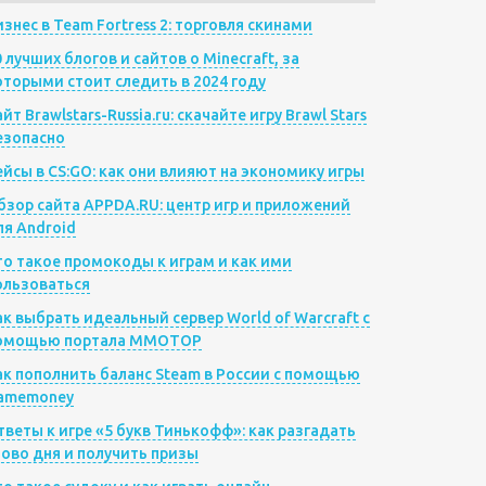
изнес в Team Fortress 2: торговля скинами
0 лучших блогов и сайтов о Minecraft, за
оторыми стоит следить в 2024 году
йт Brawlstars-Russia.ru: скачайте игру Brawl Stars
езопасно
ейсы в CS:GO: как они влияют на экономику игры
бзор сайта APPDA.RU: центр игр и приложений
ля Android
то такое промокоды к играм и как ими
ользоваться
ак выбрать идеальный сервер World of Warcraft с
омощью портала MMOTOP
ак пополнить баланс Steam в России с помощью
amemoney
тветы к игре «5 букв Тинькофф»: как разгадать
лово дня и получить призы