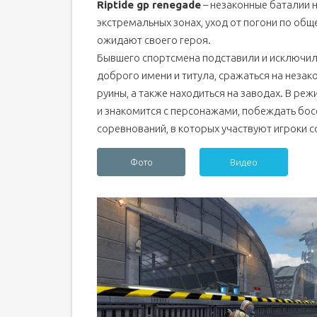
Riptide gp renegade
– незаконные баталии 
экстремальных зонах, уход от погони по общ
ожидают своего героя.
Бывшего спортсмена подставили и исключили
доброго имени и титула, сражаться на неза
руины, а также находиться на заводах. В р
и знакомится с персонажами, побеждать бос
соревнований, в которых участвуют игроки с
Фото
Видео