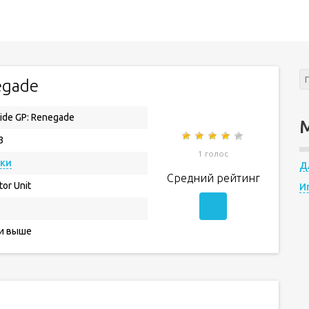
egade
tide GP: Renegade
3
1 голос
нки
Д
Средний рейтинг
tor Unit
И
 и выше