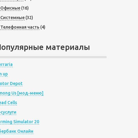
Офисные
(16)
Системные
(32)
Телефонная часть
(4)
Популярные материалы
rraria
n up
otor Depot
mong Us [мод-меню]
ad Cells
осуслуги
arming Simulator 20
бербанк Онлайн