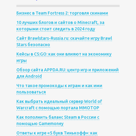
Бизнес в Team Fortress 2: торговля скинами
10 лучших блогов и сайтов о Minecraft, за
которыми стоит следить в 2024 году
Сайт Brawlstars-Russia.ru: скачайте игру Brawl
Stars безопасно
Кейсы в CS:GO: как они влияют на экономику
игры
Обзор сайта APPDA.RU: центр игр и приложений
для Android
Что такое промокоды к играм и как ими
пользоваться
Как выбрать идеальный сервер World of
Warcraft с помощью портала MMOTOP
Как пополнить баланс Steam в России с
помощью Gamemoney
Ответы к игре «5 букв Тинькофф»: как