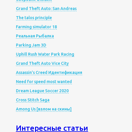
Grand Theft Auto: San Andreas
The talos principle
Farming simulator 18
Реальная Рыбалка
Parking Jam 3D
Uphill Rush Water Park Racing
Grand Theft Auto Vice City
Assassin’s Creed Идентификация
Need for speed most wanted
Dream League Soccer 2020
Cross Stitch Saga
Among Us [взлом на скины]
Интересные статьи