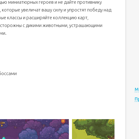
ощью миниатюрных героев и не дайте противнику
 которые увеличат вашу силу и упростят победу над
вые классы и расширяйте коллекцию карт,
 осторожны с дикими животными, устрашающими
ми.
боссами
М
П