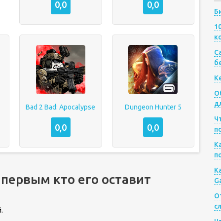
0,0
0,0
Б
1
к
Са
б
К
О
д
Bad 2 Bad: Apocalypse
Dungeon Hunter 5
Ч
0,0
0,0
п
К
п
К
 первым кто его оставит
G
О
с
.