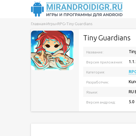
Главная
›
Игры
›
RPG
›
Tiny Guardians
Tiny Guardians
Tin
Название:
1.1
Версия приложения:
RP
Категория:
Kur
Разработчик:
RU 
Языки:
5.0
Версия андроид: