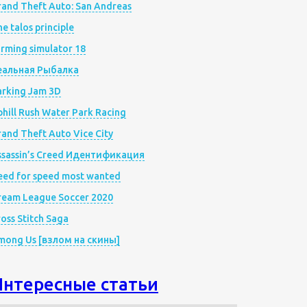
rand Theft Auto: San Andreas
e talos principle
rming simulator 18
еальная Рыбалка
arking Jam 3D
hill Rush Water Park Racing
and Theft Auto Vice City
ssassin’s Creed Идентификация
eed for speed most wanted
ream League Soccer 2020
oss Stitch Saga
mong Us [взлом на скины]
Интересные статьи