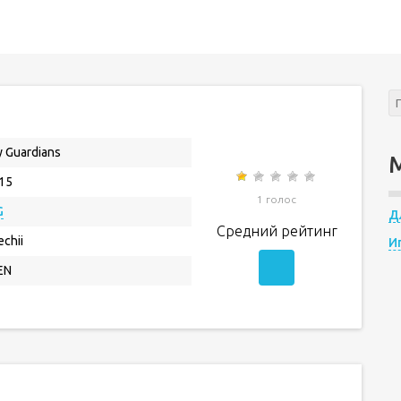
y Guardians
.15
1 голос
G
Д
Средний рейтинг
echii
И
EN