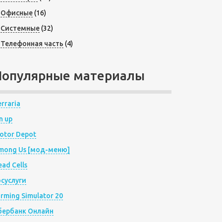
Офисные
(16)
Системные
(32)
Телефонная часть
(4)
Популярные материалы
rraria
n up
otor Depot
mong Us [мод-меню]
ad Cells
осуслуги
arming Simulator 20
бербанк Онлайн