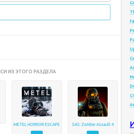
G
Th
Fa
Р
P
Up
Gr
A
СИ ИЗ ЭТОГО РАЗДЕЛА
N
D
Cr
A
METEL HORROR ESCAPE
SAS: Zombie Assault 4