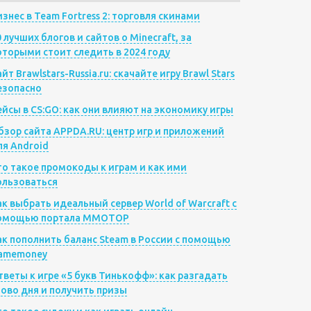
изнес в Team Fortress 2: торговля скинами
0 лучших блогов и сайтов о Minecraft, за
оторыми стоит следить в 2024 году
йт Brawlstars-Russia.ru: скачайте игру Brawl Stars
езопасно
ейсы в CS:GO: как они влияют на экономику игры
бзор сайта APPDA.RU: центр игр и приложений
ля Android
то такое промокоды к играм и как ими
ользоваться
ак выбрать идеальный сервер World of Warcraft с
омощью портала MMOTOP
ак пополнить баланс Steam в России с помощью
amemoney
тветы к игре «5 букв Тинькофф»: как разгадать
лово дня и получить призы