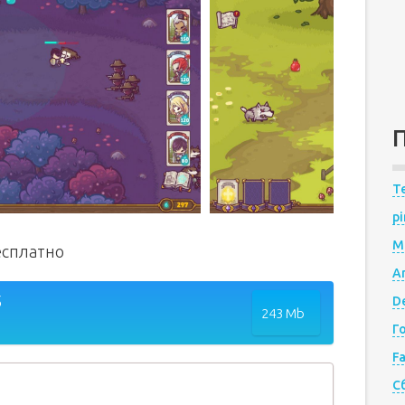
Te
pi
M
есплатно
A
5
De
243 Mb
Г
F
С