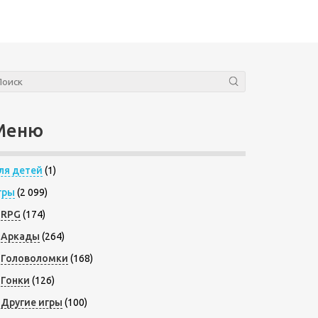
Меню
ля детей
(1)
гры
(2 099)
RPG
(174)
Аркады
(264)
Головоломки
(168)
Гонки
(126)
Другие игры
(100)