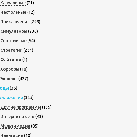
Казуальные
(71)
Настольные
(12)
Приключения
(299)
Симуляторы
(236)
Спортивные
(54)
Стратегии
(221)
Файтинги
(2)
Хорроры
(18)
Экшены
(427)
оды
(35)
риложение
(325)
Другие программы
(139)
Интернет и сеть
(43)
Мультимедиа
(85)
Навигация
(10)