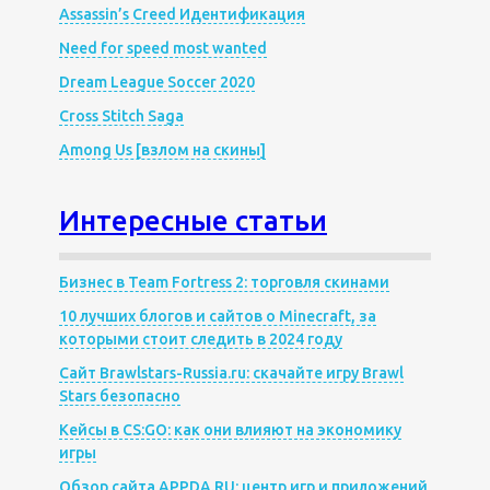
Assassin’s Creed Идентификация
Need for speed most wanted
Dream League Soccer 2020
Cross Stitch Saga
Among Us [взлом на скины]
Интересные статьи
Бизнес в Team Fortress 2: торговля скинами
10 лучших блогов и сайтов о Minecraft, за
которыми стоит следить в 2024 году
Сайт Brawlstars-Russia.ru: скачайте игру Brawl
Stars безопасно
Кейсы в CS:GO: как они влияют на экономику
игры
Обзор сайта APPDA.RU: центр игр и приложений