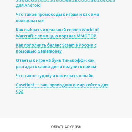
для Android
Что такое промокоды к играм и как ими
пользоваться
Как выбрать идеальный сервер World of
Warcraft с помощью портала MMOTOP
Как пополнить баланс Steam в России с
помощью Gamemoney
Ответы к игре «5 букв Тинькофф»: как
разгадать слово дня и получить призы
Что такое судоку и как играть онлайн
CaseHunt — ваш проводник в мир кейсов для
CS2
ОБРАТНАЯ СВЯЗЬ