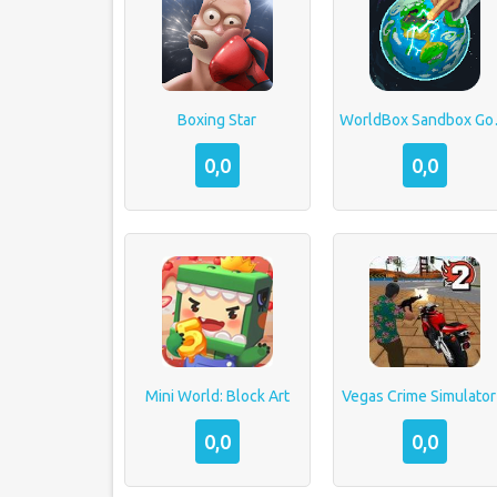
Boxing Star
WorldBo
0,0
0,0
Mini World: Block Art
Vegas Crime Simulator
0,0
0,0