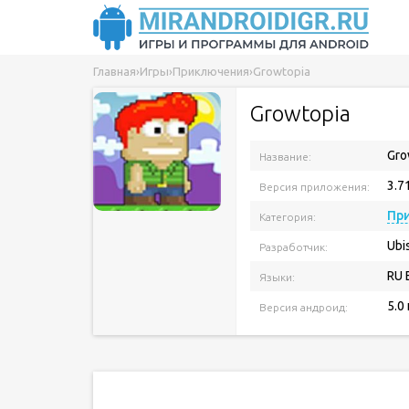
Главная
›
Игры
›
Приключения
›
Growtopia
Growtopia
Gro
Название:
3.7
Версия приложения:
Пр
Категория:
Ubi
Разработчик:
RU 
Языки:
5.0
Версия андроид: