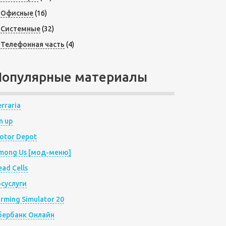
Офисные
(16)
Системные
(32)
Телефонная часть
(4)
Популярные материалы
rraria
n up
otor Depot
mong Us [мод-меню]
ad Cells
осуслуги
arming Simulator 20
бербанк Онлайн