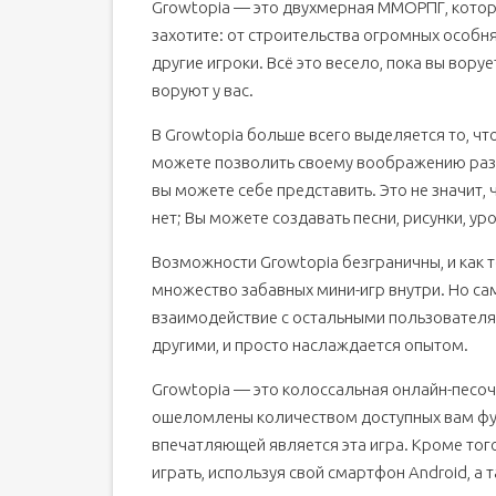
Growtopia — это двухмерная ММОРПГ, котора
захотите: от строительства огромных особ
другие игроки. Всё это весело, пока вы вор
воруют у вас.
В Growtopia больше всего выделяется то, чт
можете позволить своему воображению развив
вы можете себе представить. Это не значит, ч
нет; Вы можете создавать песни, рисунки, ур
Возможности Growtopia безграничны, и как т
множество забавных мини-игр внутри. Но сам
взаимодействие с остальными пользователя
другими, и просто наслаждается опытом.
Growtopia — это колоссальная онлайн-песоч
ошеломлены количеством доступных вам функ
впечатляющей является эта игра. Кроме того
играть, используя свой смартфон Android, а 