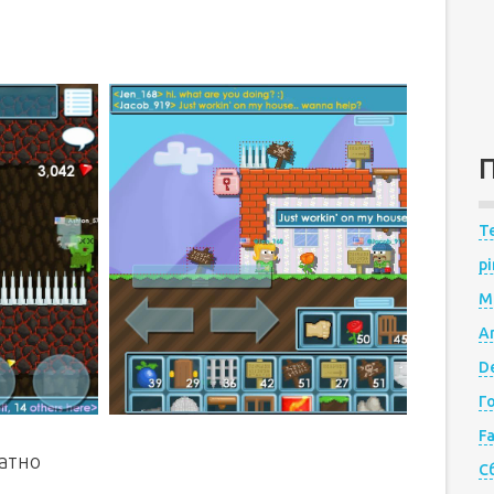
Te
pi
M
A
De
Г
F
латно
С