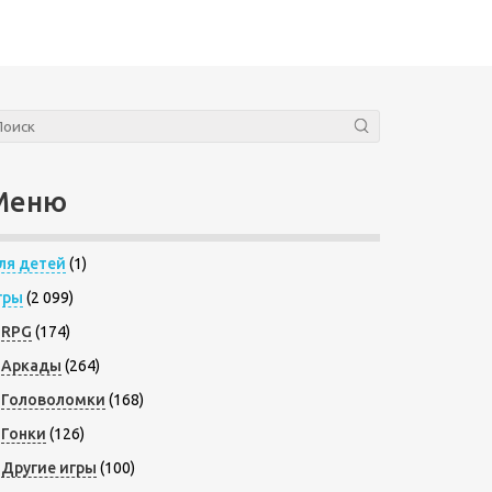
Меню
ля детей
(1)
гры
(2 099)
RPG
(174)
Аркады
(264)
Головоломки
(168)
Гонки
(126)
Другие игры
(100)