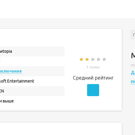
wtopia
1
1 голос
иключения
Д
Средний рейтинг
soft Entertainment
И
EN
 и выше