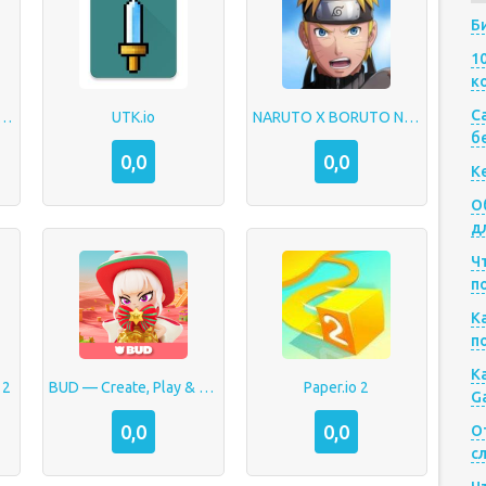
Б
1
к
Са
x Sandbox God Simulator
UTK.io
NARUTO X BORUTO NINJA VOLTAGE
б
0,0
0,0
К
О
д
Ч
п
К
п
К
 2
BUD — Create, Play & Hangout
Paper.io 2
G
0,0
0,0
О
с