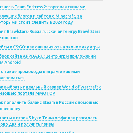
изнес в Team Fortress 2: торговля скинами
0 лучших блогов и сайтов о Minecraft, за
оторыми стоит следить в 2024 году
йт Brawlstars-Russia.ru: скачайте игру Brawl Stars
езопасно
ейсы в CS:GO: как они влияют на экономику игры
бзор сайта APPDA.RU: центр игр и приложений
ля Android
то такое промокоды к играм и как ими
ользоваться
ак выбрать идеальный сервер World of Warcraft с
омощью портала MMOTOP
ак пополнить баланс Steam в России с помощью
amemoney
тветы к игре «5 букв Тинькофф»: как разгадать
лово дня и получить призы