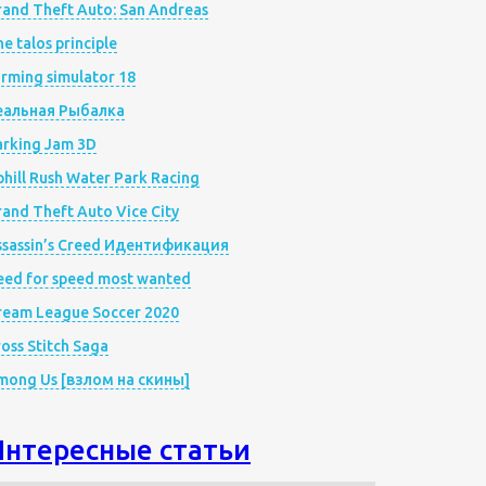
rand Theft Auto: San Andreas
e talos principle
rming simulator 18
еальная Рыбалка
arking Jam 3D
hill Rush Water Park Racing
and Theft Auto Vice City
ssassin’s Creed Идентификация
eed for speed most wanted
ream League Soccer 2020
oss Stitch Saga
mong Us [взлом на скины]
Интересные статьи