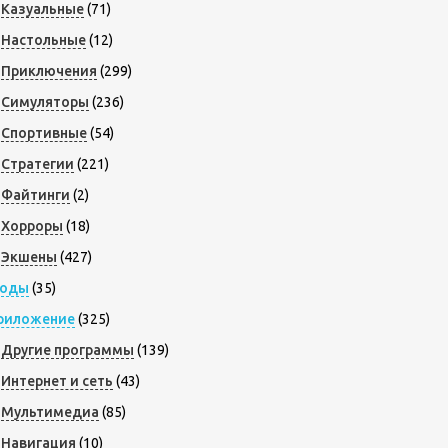
Казуальные
(71)
Настольные
(12)
Приключения
(299)
Симуляторы
(236)
Спортивные
(54)
Стратегии
(221)
Файтинги
(2)
Хорроры
(18)
Экшены
(427)
оды
(35)
риложение
(325)
Другие программы
(139)
Интернет и сеть
(43)
Мультимедиа
(85)
Навигация
(10)