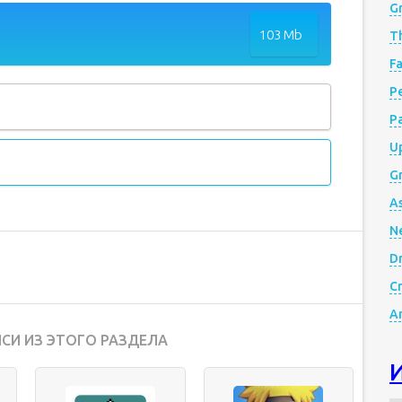
G
103 Mb
Th
Fa
Р
P
Up
Gr
A
N
D
Cr
A
СИ ИЗ ЭТОГО РАЗДЕЛА