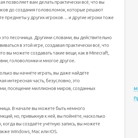
я позволяет вам делать практически всё, что вы
няков до создания головоломок, которые решают
уете предметы у других игроков… и другие игроки тоже
о это песочница. Другими словами, вы действительно
аться в этой игре, создавая практически всё, что
то вы можете создавать такие вещи, как в Minecraft,
овни, головоломки и многое другое.
олько вы начнёте играть, вы даже найдёте
ая интересная часть, безусловно, это
ми, посещение миллионов миров, созданных
М
П
ница. В начале вы можете быть немного
ций, но, привыкнув к ней, вы поймёте, насколько
, когда вы создаёте учётную запись, вы можете
также Windows, Mac или iOS.