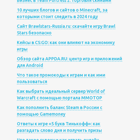
Бизнес в Team Fortress 2: торговля скинами
10 лучших блогов и сайтов о Minecraft, за
которыми стоит следить в 2024 году
Сайт Brawlstars-Russia.ru: скачайте игру Brawl
Stars безопасно
Кейсы в CS:GO: как они влияют на экономику
игры
Обзор сайта APPDA.RU: центр игр и приложений
для Android
Что такое промокоды к играм и как ими
пользоваться
Как выбрать идеальный сервер World of
Warcraft с помощью портала MMOTOP
Как пополнить баланс Steam в России с
помощью Gamemoney
Ответы к игре «5 букв Тинькофф»: как
разгадать слово дня и получить призы