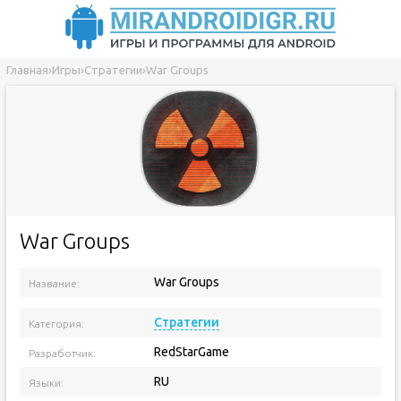
Главная
›
Игры
›
Стратегии
›
War Groups
War Groups
War Groups
Название:
Версия приложения:
Стратегии
Категория:
RedStarGame
Разработчик:
RU
Языки: