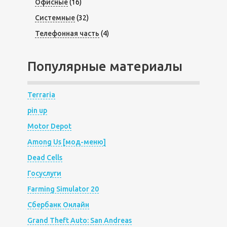
Офисные
(16)
Системные
(32)
Телефонная часть
(4)
Популярные материалы
Terraria
pin up
Motor Depot
Among Us [мод-меню]
Dead Cells
Госуслуги
Farming Simulator 20
Сбербанк Онлайн
Grand Theft Auto: San Andreas