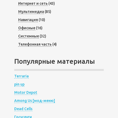
Интернет и сеть
(43)
Мультимедиа
(85)
Навигация
(10)
Офисные
(16)
Системные
(32)
Телефонная часть
(4)
Популярные материалы
Terraria
pin up
Motor Depot
Among Us [мод-меню]
Dead Cells
Госуслуги