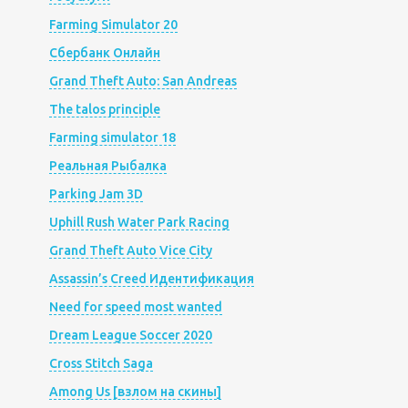
Farming Simulator 20
Сбербанк Онлайн
Grand Theft Auto: San Andreas
The talos principle
Farming simulator 18
Реальная Рыбалка
Parking Jam 3D
Uphill Rush Water Park Racing
Grand Theft Auto Vice City
Assassin’s Creed Идентификация
Need for speed most wanted
Dream League Soccer 2020
Cross Stitch Saga
Among Us [взлом на скины]