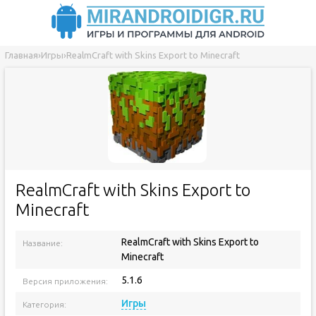
Главная
›
Игры
›
RealmCraft with Skins Export to Minecraft
RealmCraft with Skins Export to
Minecraft
RealmCraft with Skins Export to
Название:
Minecraft
5.1.6
Версия приложения:
Игры
Категория: