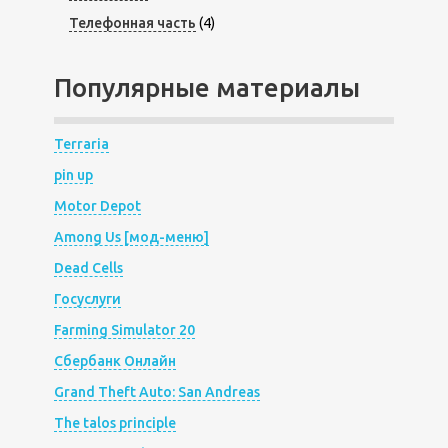
Телефонная часть
(4)
Популярные материалы
Terraria
pin up
Motor Depot
Among Us [мод-меню]
Dead Cells
Госуслуги
Farming Simulator 20
Сбербанк Онлайн
Grand Theft Auto: San Andreas
The talos principle