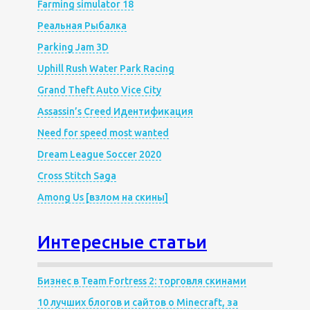
Farming simulator 18
Реальная Рыбалка
Parking Jam 3D
Uphill Rush Water Park Racing
Grand Theft Auto Vice City
Assassin’s Creed Идентификация
Need for speed most wanted
Dream League Soccer 2020
Cross Stitch Saga
Among Us [взлом на скины]
Интересные статьи
Бизнес в Team Fortress 2: торговля скинами
10 лучших блогов и сайтов о Minecraft, за