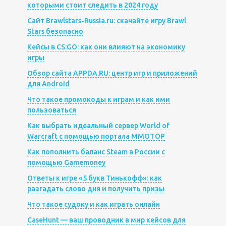
которыми стоит следить в 2024 году
Сайт Brawlstars-Russia.ru: скачайте игру Brawl
Stars безопасно
Кейсы в CS:GO: как они влияют на экономику
игры
Обзор сайта APPDA.RU: центр игр и приложений
для Android
Что такое промокоды к играм и как ими
пользоваться
Как выбрать идеальный сервер World of
Warcraft с помощью портала MMOTOP
Как пополнить баланс Steam в России с
помощью Gamemoney
Ответы к игре «5 букв Тинькофф»: как
разгадать слово дня и получить призы
Что такое судоку и как играть онлайн
CaseHunt — ваш проводник в мир кейсов для