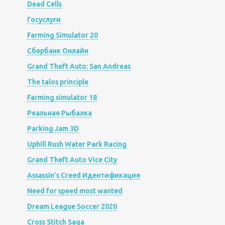
Dead Cells
Госуслуги
Farming Simulator 20
Сбербанк Онлайн
Grand Theft Auto: San Andreas
The talos principle
Farming simulator 18
Реальная Рыбалка
Parking Jam 3D
Uphill Rush Water Park Racing
Grand Theft Auto Vice City
Assassin’s Creed Идентификация
Need for speed most wanted
Dream League Soccer 2020
Cross Stitch Saga