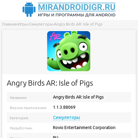
Главная
›
Игры
›
Симуляторы
›
Angry Birds AR: Isle of Pigs
Angry Birds AR: Isle of Pigs
Angry Birds AR: Isle of Pigs
Название:
1.1.3.88069
Версия приложения:
Симуляторы
Категория:
Rovio Entertainment Corporation
Разработчик:
RU