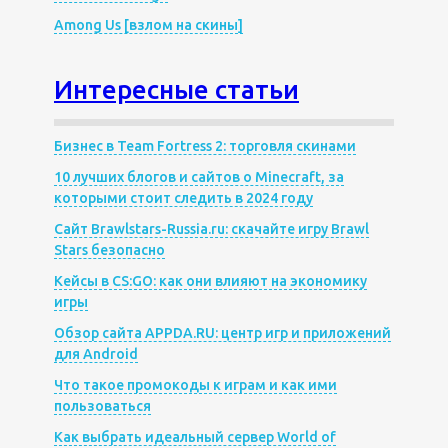
Among Us [взлом на скины]
Интересные статьи
Бизнес в Team Fortress 2: торговля скинами
10 лучших блогов и сайтов о Minecraft, за
которыми стоит следить в 2024 году
Сайт Brawlstars-Russia.ru: скачайте игру Brawl
Stars безопасно
Кейсы в CS:GO: как они влияют на экономику
игры
Обзор сайта APPDA.RU: центр игр и приложений
для Android
Что такое промокоды к играм и как ими
пользоваться
Как выбрать идеальный сервер World of