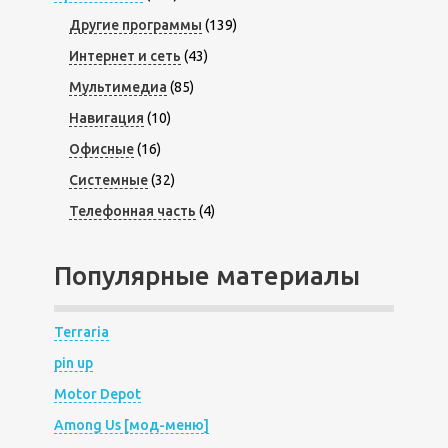
Другие программы
(139)
Интернет и сеть
(43)
Мультимедиа
(85)
Навигация
(10)
Офисные
(16)
Системные
(32)
Телефонная часть
(4)
Популярные материалы
Terraria
pin up
Motor Depot
Among Us [мод-меню]