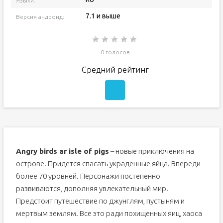
Языки:
7.1 и выше
Версия андроид:
0 голосов
Средний рейтинг
Angry birds ar isle of pigs
– новые приключения на
острове. Придется спасать украденные яйца. Впереди
более 70 уровней. Персонажи постепенно
развиваются, дополняя увлекательный мир.
Предстоит путешествие по джунглям, пустыням и
мертвым землям. Все это ради похищенных яиц, хаоса